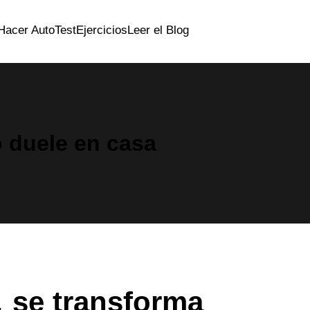
Hacer AutoTest
Ejercicios
Leer el Blog
o duele en casa
 se transforma