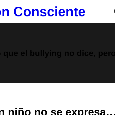
n Consciente
o que el bullying no dice, per
n niño no se expresa…