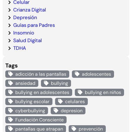
Celular
Crianza Digital
Depresión
Guías para Padres
Insomnio
Salud Digital
TDHA
Tags
adicción a las pantallas
adolescentes
ansiedad
bullying
bullying en adolescentes
bullying en niños
bullying escolar
celulares
cyberbullying
depresion
Fundación Consciente
pantallas que atrapan
prevención