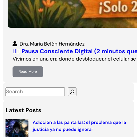
Dra. María Belén Hernández
🧘‍♀️ Pausa Consciente Digital (2 minutos qu
Vivimos en una era donde desbloquear el celular s
Read More
S
e
a
Latest Posts
r
c
Adicción a las pantallas: el problema que la
justicia ya no puede ignorar
h