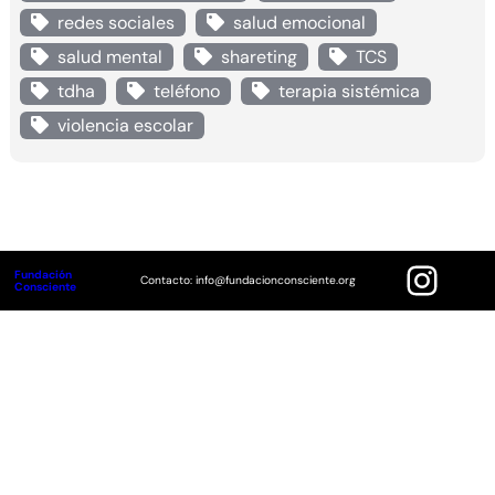
redes sociales
salud emocional
salud mental
shareting
TCS
tdha
teléfono
terapia sistémica
violencia escolar
Instagram
Fundación
Contacto: info@fundacionconsciente.org
Consciente