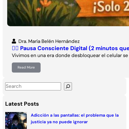
Dra. María Belén Hernández
🧘‍♀️ Pausa Consciente Digital (2 minutos qu
Vivimos en una era donde desbloquear el celular s
Read More
S
e
a
Latest Posts
r
c
Adicción a las pantallas: el problema que la
justicia ya no puede ignorar
h