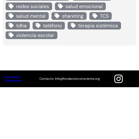
redes sociales
salud emocional
salud mental
shareting
TCS
tdha
teléfono
terapia sistémica
violencia escolar
Instagram
Fundación
Contacto: info@fundacionconsciente.org
Consciente