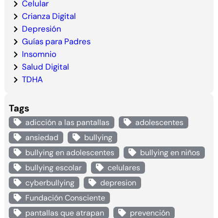
Celular
Crianza Digital
Depresión
Guías para Padres
Insomnio
Salud Digital
TDHA
Tags
adicción a las pantallas
adolescentes
ansiedad
bullying
bullying en adolescentes
bullying en niños
bullying escolar
celulares
cyberbullying
depresion
Fundación Consciente
pantallas que atrapan
prevención